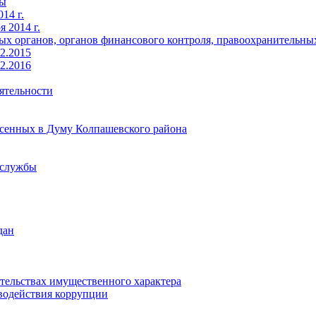
ты
14 г.
 2014 г.
х органов, органов финансового контроля, правоохранительных 
2.2015
2.2016
ятельности
есенных в Думу Колпашевского района
 службы
дан
ательствах имущественного характера
водействия коррупции