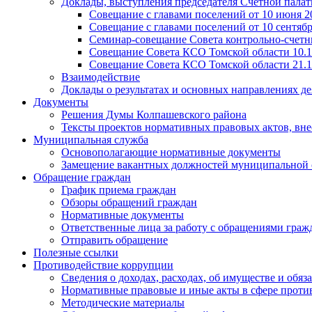
Доклады, выступления председателя Счетной пала
Совещание с главами поселений от 10 июня 20
Совещание с главами поселений от 10 сентября
Семинар-совещание Совета контрольно-счетны
Совещание Совета КСО Томской области 10.1
Совещание Совета КСО Томской области 21.1
Взаимодействие
Доклады о результатах и основных направлениях де
Документы
Решения Думы Колпашевского района
Тексты проектов нормативных правовых актов, вн
Муниципальная служба
Основополагающие нормативные документы
Замещение вакантных должностей муниципальной
Обращение граждан
График приема граждан
Обзоры обращений граждан
Нормативные документы
Ответственные лица за работу с обращениями граж
Отправить обращение
Полезные ссылки
Противодействие коррупции
Сведения о доходах, расходах, об имуществе и обяз
Нормативные правовые и иные акты в сфере проти
Методические материалы