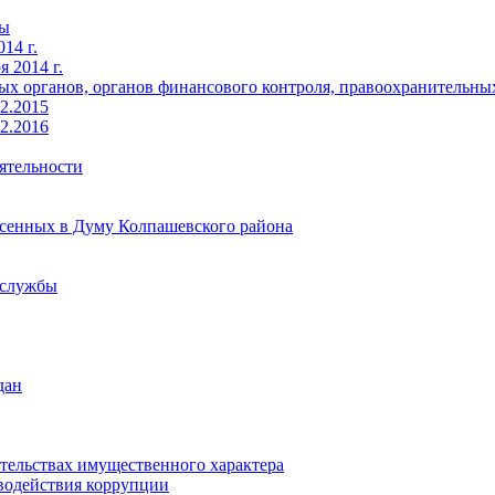
ты
14 г.
 2014 г.
х органов, органов финансового контроля, правоохранительных 
2.2015
2.2016
ятельности
есенных в Думу Колпашевского района
 службы
дан
ательствах имущественного характера
водействия коррупции