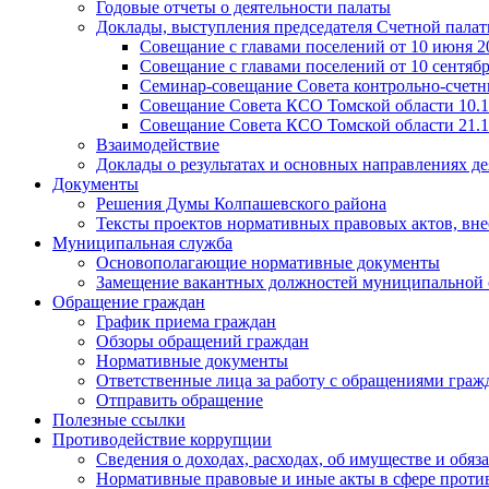
Годовые отчеты о деятельности палаты
Доклады, выступления председателя Счетной пала
Совещание с главами поселений от 10 июня 20
Совещание с главами поселений от 10 сентября
Семинар-совещание Совета контрольно-счетны
Совещание Совета КСО Томской области 10.1
Совещание Совета КСО Томской области 21.1
Взаимодействие
Доклады о результатах и основных направлениях де
Документы
Решения Думы Колпашевского района
Тексты проектов нормативных правовых актов, вн
Муниципальная служба
Основополагающие нормативные документы
Замещение вакантных должностей муниципальной
Обращение граждан
График приема граждан
Обзоры обращений граждан
Нормативные документы
Ответственные лица за работу с обращениями граж
Отправить обращение
Полезные ссылки
Противодействие коррупции
Сведения о доходах, расходах, об имуществе и обяз
Нормативные правовые и иные акты в сфере проти