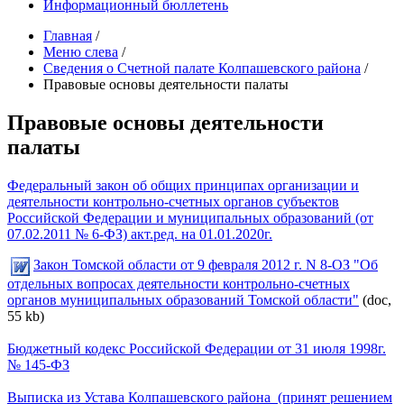
Информационный бюллетень
Главная
/
Меню слева
/
Сведения о Счетной палате Колпашевского района
/
Правовые основы деятельности палаты
Правовые основы деятельности
палаты
Федеральный закон об общих принципах организации и
деятельности контрольно-счетных органов субъектов
Российской Федерации и муниципальных образований (от
07.02.2011 № 6-ФЗ) акт.ред. на 01.01.2020г.
Закон Томской области от 9 февраля 2012 г. N 8-ОЗ "Об
отдельных вопросах деятельности контрольно-счетных
органов муниципальных образований Томской области"
(doc,
55 kb)
Бюджетный кодекс Российской Федерации от 31 июля 1998г.
№ 145-ФЗ
Выписка из Устава Колпашевского района (принят решением